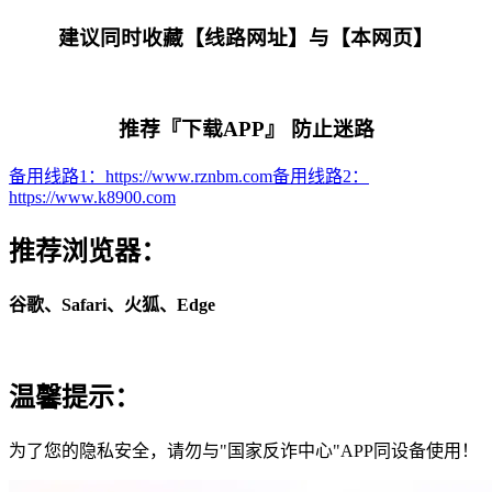
建议同时收藏【线路网址】与【本网页】
推荐『下载APP』 防止迷路
备用线路
1
：
https://www.rznbm.com
备用线路
2
：
https://www.k8900.com
推荐浏览器：
谷歌、Safari、火狐、Edge
温馨提示：
为了您的隐私安全，请勿与"国家反诈中心"APP同设备使用！