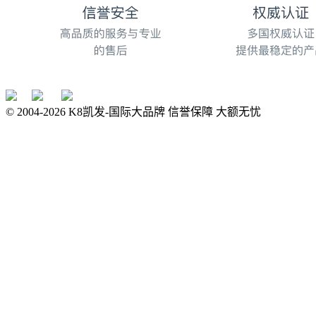
© 2004-
2026
K8凯发-国际大品牌 信誉保障 大额无忧