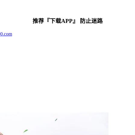
推荐『下载APP』 防止迷路
00.com