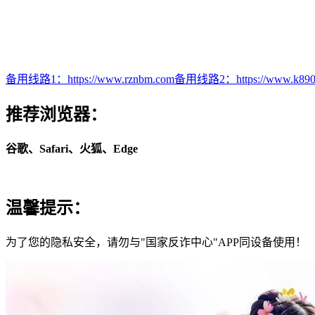
备用线路
1
：
https://www.rznbm.com
备用线路
2
：
https://www.k89
推荐浏览器：
谷歌、Safari、火狐、Edge
温馨提示：
为了您的隐私安全，请勿与"国家反诈中心"APP同设备使用！