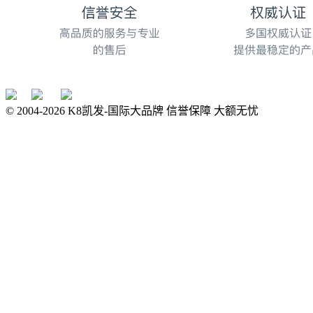
© 2004-
2026
K8凯发-国际大品牌 信誉保障 大额无忧