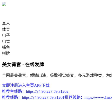
真人
体育
电子
电竞
捕鱼
棋牌
美女荷官 · 在线发牌
全网最美荷官，倾情出演，极致视觉盛宴，多元游戏种类，为
立即注册
进入主页
APP下载
推荐主线路：
https://34.96.227.59:31202
推荐线路：
https://34.96.227.59:31201
推荐线路：
https://www.1nz