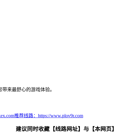
您带来最舒心的游戏体验。
kex.com
推荐线路：
https://www.plov9r.com
建议同时收藏【线路网址】与【本网页】