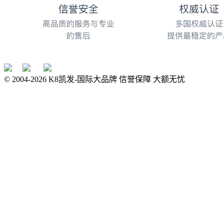
© 2004-
2026
K8凯发-国际大品牌 信誉保障 大额无忧