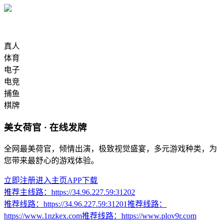
真人
体育
电子
电竞
捕鱼
棋牌
美女荷官 · 在线发牌
全网最美荷官，倾情出演，极致视觉盛宴，多元游戏种类，为
您带来最舒心的游戏体验。
立即注册
进入主页
APP下载
推荐主线路：
https://34.96.227.59:31202
推荐线路：
https://34.96.227.59:31201
推荐线路：
https://www.1nzkex.com
推荐线路：
https://www.plov9r.com